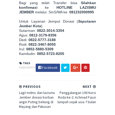
Bagi yang telah Transfer bisa
Silahkan
konfirmasi
ke
HOTLINE LAZISMU
JEMBER
melalui:
SmS/WA ke:
081232000995
Untuk Layanan Jemput Donasi (
Seputaran
Jember Kota
):
Sutarman:
0822-3014-3354
Agus:
0812-3179-8356
Dedi:
0822-5777-3188
Rodi:
0822-3467-8055
Irul:
0852-5880-5309
Kamiludin:
0852-5723-8205
TAGS
Facebook
KABAR BERITA
PREVIOUS
NEXT
Lagi! mdmc dan lazismu
Penggalangan 100 Kursi
Jember donasi korban
Roda ke-2: Achmad Fauzi
angin Puting beliung di
lumpuh sejak usia 7 bulan
Mayang dan Pakusari