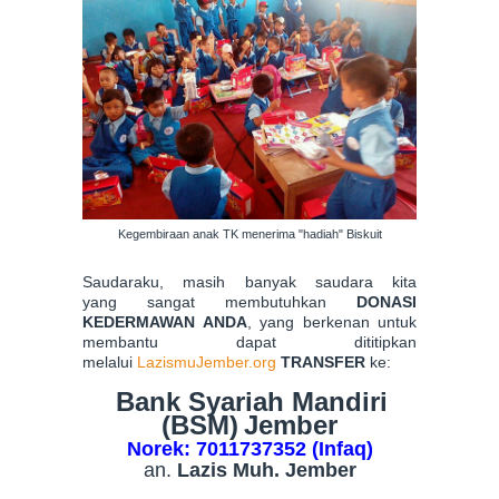
Kegembiraan anak TK menerima "hadiah" Biskuit
Saudaraku, masih banyak saudara kita
yang sangat membutuhkan
DONASI
KEDERMAWAN ANDA
, yang berkenan untuk
membantu dapat dititipkan
melalui
LazismuJember.org
TRANSFER
ke:
Bank Syariah Mandiri
(BSM)
Jember
Norek: 7011737352 (Infaq)
an.
Lazis Muh. Jember