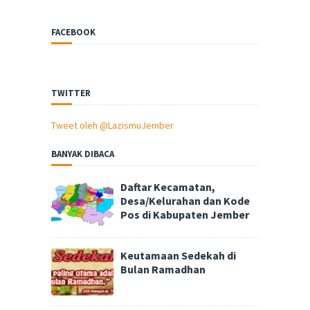
FACEBOOK
TWITTER
Tweet oleh @LazismuJember
BANYAK DIBACA
Daftar Kecamatan,
Desa/Kelurahan dan Kode
Pos di Kabupaten Jember
Keutamaan Sedekah di
Bulan Ramadhan