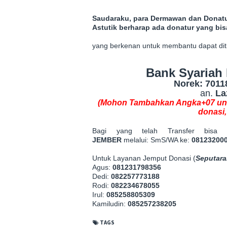
Saudaraku, para Dermawan dan Donatu
Astutik berharap ada donatur yang b
yang berkenan untuk membantu dapat diti
Bank Syariah 
Norek: 7011
an.
La
(Mohon Tambahkan Angka+07 un
donasi,
Bagi yang telah Transfer bis
JEMBER
melalui:
SmS/WA ke:
08123200
Untuk Layanan Jemput Donasi (
Seputara
Agus:
081231798356
Dedi:
082257773188
Rodi:
082234678055
Irul:
085258805309
Kamiludin:
085257238205
TAGS