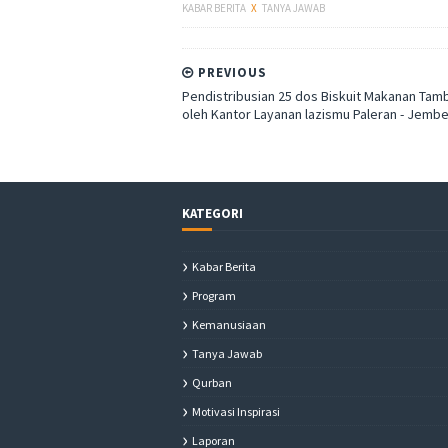
KABAR BERITA
X
TANYA JAWAB
PREVIOUS
Pendistribusian 25 dos Biskuit Makanan Tam
oleh Kantor Layanan lazismu Paleran - Jembe
KATEGORI
Kabar Berita
Program
Kemanusiaan
Tanya Jawab
Qurban
Motivasi Inspirasi
Laporan