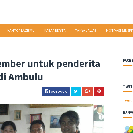
KANTOR LAZISMU
KABAR BERITA
TANYA JAWAB
MOTIVASI & INSPI
ember untuk penderita
FACE
di Ambulu
TWIT
Facebook
Twee
BANY