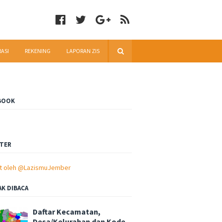
RASI
REKENING
LAPORAN ZIS
BOOK
TER
t oleh @LazismuJember
AK DIBACA
Daftar Kecamatan,
Desa/Kelurahan dan Kode