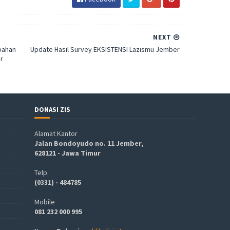
NEXT
bahan
Update Hasil Survey EKSISTENSI Lazismu Jember
r
DONASI ZIS
Alamat Kantor
Jalan Bondoyudo no. 11 Jember,
628121 - Jawa Timur
Telp.
(0331) - 484785
Mobile
081 232 000 995