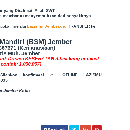
r yang Dirahmati Allah SWT
isa membantu menyembuhkan dari penyakitnya
tipkan melalui
Lazismu Jember.org
TRANSFER
ke:
Mandiri (BSM)
Jember
867671 (Kemanusiaan)
zis Muh. Jember
tuk Donasi KESEHATAN dibelakang nominal
 contoh: 1.000.007)
a
Silahkan konfirmasi
ke
HOTLINE LAZISMU
0995
n Jember Kota
):
Facebook