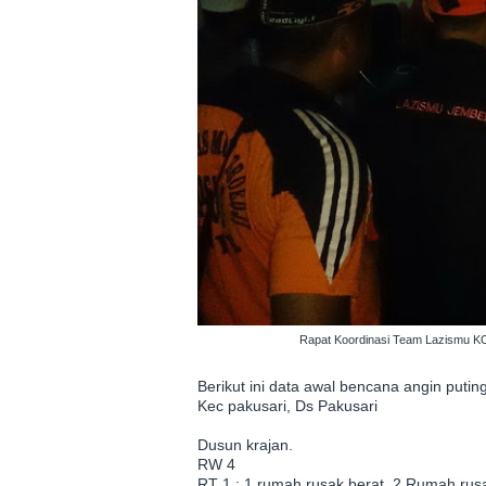
Rapat Koordinasi Team Lazismu 
Berikut ini data awal bencana angin puting
Kec pakusari, Ds Pakusari
Dusun krajan.
RW 4
RT 1 : 1 rumah rusak berat, 2 Rumah rus