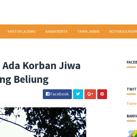
KANTOR LAZISMU
KABAR BERITA
TANYA JAWAB
MOTIVASI & INSPI
 Ada Korban Jiwa
FACE
ing Beliung
TWIT
Facebook
Twee
BANY