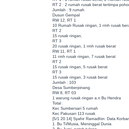
RT 2 : 2 rumah rusak berat tertimpa poho
Jumlah : 9 rumah
Dusun Gempal
RW 12, RT 1
10 Rumah Rusak ringan, 1 rmh rusak bera
RT 2
15 rusak ringan,
RT 3
20 rusak ringan, 1 rmh rusak berat
RW 11, RT 1
11 rmh rusak ringan, 7 rusak berat
RT 2
15 rusak ringan, 5 rusak berat
RT 3
15 rusak ringan, 3 rusak berat
Jumlah : 103
Desa Sumberpinang.
RW 8, RT 03
1 warung rusak ringan a.n Bu Hendra
Total :
Kec Sumbersari 5 rumah
Kec Pakusari 113 rusak
[5/1 20.14] Syahir Ramadhin: Data Korban
1. Bu Ti/Musia, Meninggal Dunia