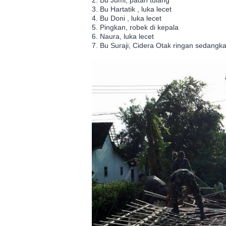
2. Bu Jumi, patah tulang
3. Bu Hartatik , luka lecet
4. Bu Doni , luka lecet
5. Pingkan, robek di kepala
6. Naura, luka lecet
7. Bu Suraji, Cidera Otak ringan sedangk