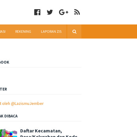
RASI
REKENING
LAPORAN ZIS
BOOK
TER
t oleh @LazismuJember
AK DIBACA
Daftar Kecamatan,
Desa/Kelurahan dan Kode