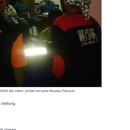
KOKAM dan mdmc Jember bersama Muspika Pakusari
 beliung:
ak ringan