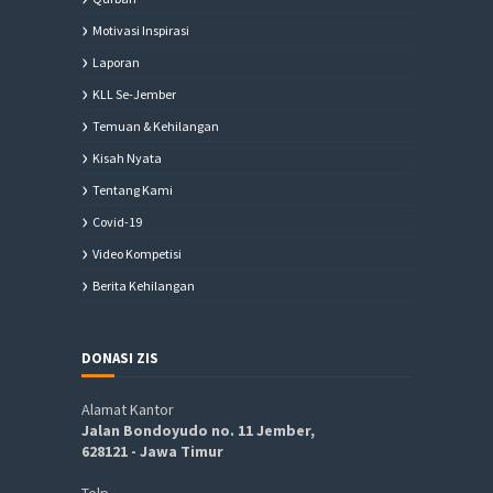
Motivasi Inspirasi
Laporan
KLL Se-Jember
Temuan & Kehilangan
Kisah Nyata
Tentang Kami
Covid-19
Video Kompetisi
Berita Kehilangan
DONASI ZIS
Alamat Kantor
Jalan Bondoyudo no. 11 Jember,
628121 - Jawa Timur