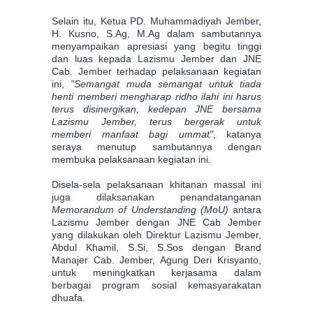
Selain itu, Ketua PD. Muhammadiyah Jember,
H. Kusno, S.Ag, M.Ag dalam sambutannya
menyampaikan apresiasi yang begitu tinggi
dan luas kepada Lazismu Jember dan JNE
Cab. Jember terhadap pelaksanaan kegiatan
ini,
"Semangat muda semangat untuk tiada
henti memberi mengharap ridho ilahi ini harus
terus disinergikan, kedepan JNE bersama
Lazismu Jember, terus bergerak untuk
memberi manfaat bagi ummat"
, katanya
seraya menutup sambutannya dengan
membuka pelaksanaan kegiatan ini.
Disela-sela pelaksanaan khitanan massal ini
juga dilaksanakan penandatanganan
Memorandum of Understanding (MoU)
antara
Lazismu Jember dengan JNE Cab Jember
yang dilakukan oleh Direktur Lazismu Jember,
Abdul Khamil, S.Si, S.Sos dengan Brand
Manajer Cab. Jember, Agung Deri Krisyanto,
untuk meningkatkan kerjasama dalam
berbagai program sosial kemasyarakatan
dhuafa.