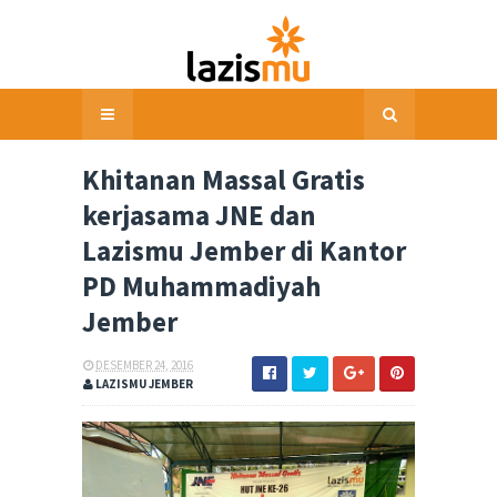
Khitanan Massal Gratis
kerjasama JNE dan
Lazismu Jember di Kantor
PD Muhammadiyah
Jember
DESEMBER 24, 2016
LAZISMU JEMBER