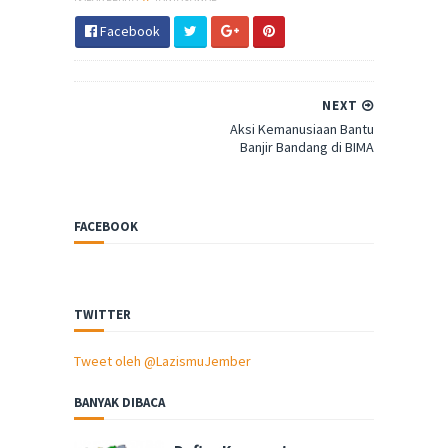
Facebook
NEXT
Aksi Kemanusiaan Bantu
Banjir Bandang di BIMA
FACEBOOK
TWITTER
Tweet oleh @LazismuJember
BANYAK DIBACA