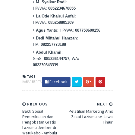
M. Syaikur Rodi
:
HP/WA:
0852234678055
La Ode Khairul Anfal
:
HP/WA:
085258805309
Agus Yanto
: HP/WA:
087750600156
Dedi Miftahul Hamzah
:
HP:
082257773188
Abdul Khamil
:
SmS:
085236144757,
WA
:
082230343339
TAGS
Facebook
KABAR BERITA
PREVIOUS
NEXT
Bakti Sosial
Pelatihan Marketing Amil
Pemeriksaan dan
Zakat Lazismu se-Jawa
Pengobatan Gratis
Timur
Lazismu Jember di
Watukebo - Ambulu