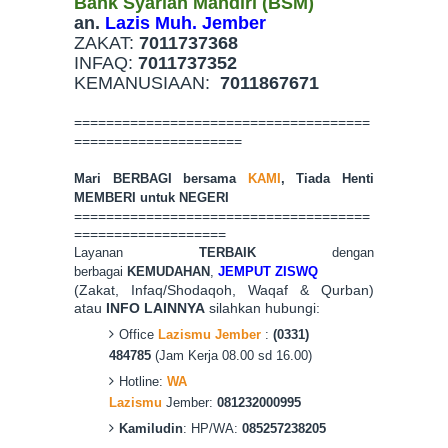
Bank Syariah Mandiri (BSM)
an.
Lazis Muh. Jember
ZAKAT:
7011737368
INFAQ:
7011737352
KEMANUSIAAN:
7011867671
=====================================
=====================
Mari BERBAGI bersama
KAMI
, Tiada Hen
ti
MEMBERI untuk NEGERI
=====================================
===================
Layanan
TERBAIK
dengan
berbagai
KEMUDAHAN
,
JEMPUT ZISWQ
(Zakat, Infaq/Shodaqoh, Waqaf & Qurban)
atau
INFO LAINNYA
silahkan hubungi:
Office
Lazismu Jember
:
(0331)
484785
(Jam Kerja 08.00 sd 16.00)
Hotline:
WA
Lazismu
Jember:
081232000995
Kamiludin
: HP/WA:
085257238205