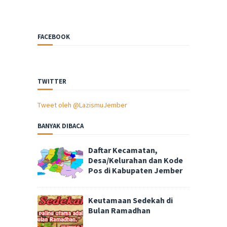
FACEBOOK
TWITTER
Tweet oleh @LazismuJember
BANYAK DIBACA
Daftar Kecamatan,
Desa/Kelurahan dan Kode
Pos di Kabupaten Jember
Keutamaan Sedekah di
Bulan Ramadhan