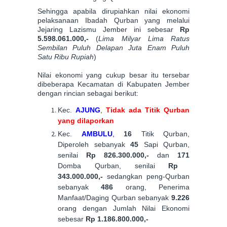
Sehingga apabila dirupiahkan nilai ekonomi
pelaksanaan Ibadah Qurban yang melalui
Jejaring Lazismu Jember ini sebesar
Rp
5.59
8
.
061
.000,-
(
Lima Milyar Lima Ratus
Sembilan Puluh
Delapan
Juta
Enam Puluh
Satu
Ribu Rupiah
)
Nilai ekonomi yang cukup besar itu tersebar
dibeberapa Kecamatan di Kabupaten Jember
dengan rincian sebagai berikut:
Kec.
AJUNG
,
Tidak ada Titik Qurban
yang dilaporkan
Kec.
AMBULU
,
16
Titik Qurban,
Diperoleh sebanyak
45
Sapi Qurban,
senilai
Rp 826.300.000,-
dan
171
Domba Qurban, senilai
Rp
343.000.000,-
sedangkan peng-Qurban
sebanyak
486
orang, Penerima
Manfaat/Daging Qurban sebanyak
9.226
orang dengan Jumlah Nilai Ekonomi
sebesar
Rp 1.186.800.000,-