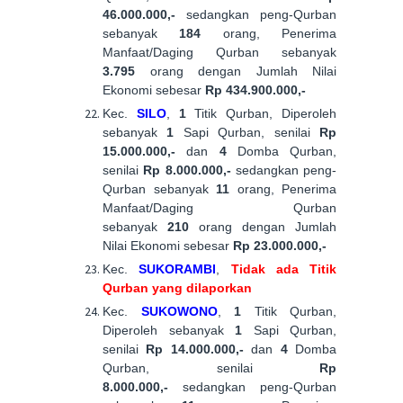
46.000.000,-
sedangkan peng-Qurban
sebanyak
184
orang, Penerima
Manfaat/Daging Qurban sebanyak
3.795
orang dengan Jumlah Nilai
Ekonomi sebesar
Rp 434.900.000,-
Kec.
SILO
,
1
Titik Qurban, Diperoleh
sebanyak
1
Sapi Qurban, senilai
Rp
15.000.000,-
dan
4
Domba Qurban,
senilai
Rp 8.000.000,-
sedangkan peng-
Qurban sebanyak
11
orang, Penerima
Manfaat/Daging Qurban
sebanyak
210
orang dengan Jumlah
Nilai Ekonomi sebesar
Rp 23.000.000,-
Kec.
SUKORAMBI
,
Tidak ada Titik
Qurban yang dilaporkan
Kec.
SUKOWONO
,
1
Titik Qurban,
Diperoleh sebanyak
1
Sapi Qurban,
senilai
Rp 14.000.000,-
dan
4
Domba
Qurban, senilai
Rp
8.000.000,-
sedangkan peng-Qurban