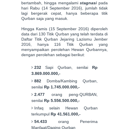
bertambah, hingga mengalami
stagnasi
pada
hari Rabu (14 September 2016), jumlah tidak
lagi bergerak cepat, hanya beberapa titik
Qurban saja yang masuk.
Hingga Kamis (15 September 2016) diperoleh
data dari 130 Titik Qurban yang telah terdata di
Daftar Titik Qurban Jejaring Lazismu Jember
2016, hanya 116 Titik Qurban yang
menyampaikan perolehan Hewan Qurbannya,
dengan perolehan sebagai berikut:
232
Sapi Qurban, senilai
Rp
3.869.000.000,-
882
Domba/Kambing Qurban,
senilai
Rp 1.745.000.000,-
2.477
orang peng-QURBAN,
senilai
Rp 5.5
56
.5
0
0
.000,-
Infaq selain Hewan Qurban
terkumpul
Rp
41
.
5
61.000,-
54.433
orang Penerima
Manfaat/Daging Qurban