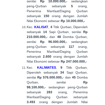
senilai
Rp 10.000.000,-
sedangkan
peng-Qurban sebanyak
5
orang,
Penerima Manfaat/Daging Qurban
sebanyak
150
orang dengan Jumlah
Nilai Ekonomi sebesar
Rp 10.000.000,-
Kec.
KALISAT
,
4
Titik Qurban, Diperoleh
sebanyak
14
Sapi Qurban, senilai
Rp
210.000.000,-
dan
48
Domba Qurban,
senilai
Rp 96.000.000,-
sedangkan
peng-Qurban sebanyak
117
orang,
Penerima Manfaat/Daging Qurban
sebanyak
2.600
orang dengan Jumlah
Nilai Ekonomi sebesar
Rp 247.000.000,-
Kec.
KALIWATES
,
9
Titik Qurban,
Diperoleh sebanyak
34
Sapi Qurban,
senilai
Rp 576.000.000,-
dan
45
Domba
Qurban, senilai
Rp
98.100.000,-
sedangkan peng-Qurban
sebanyak
283
orang, Penerima
Manfaat/Daging Qurban sebanyak
3.493
orang dengan Jumlah Nilai