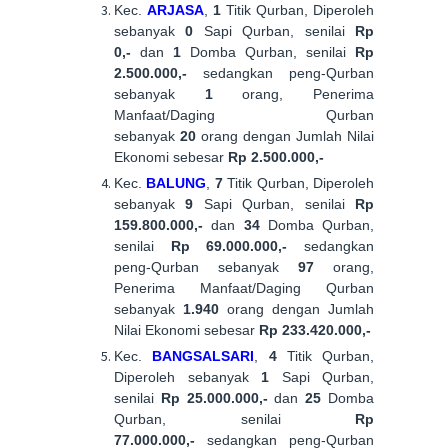
Kec.
ARJASA
,
1
Titik Qurban, Diperoleh
sebanyak
0
Sapi Qurban, senilai
Rp
0,-
dan
1
Domba Qurban, senilai
Rp
2.500.000,-
sedangkan peng-Qurban
sebanyak
1
orang, Penerima
Manfaat/Daging Qurban
sebanyak
20
orang dengan Jumlah Nilai
Ekonomi sebesar
Rp 2.500.000,-
Kec.
BALUNG
,
7
Titik Qurban, Diperoleh
sebanyak
9
Sapi Qurban, senilai
Rp
159.800.000,-
dan
34
Domba Qurban,
senilai
Rp 69.000.000,-
sedangkan
peng-Qurban sebanyak
97
orang,
Penerima Manfaat/Daging Qurban
sebanyak
1.940
orang dengan Jumlah
Nilai Ekonomi sebesar
Rp 233.420.000,-
Kec.
BANGSALSARI
,
4
Titik Qurban,
Diperoleh sebanyak
1
Sapi Qurban,
senilai
Rp 25.000.000,-
dan
25
Domba
Qurban, senilai
Rp
77.000.000,-
sedangkan peng-Qurban