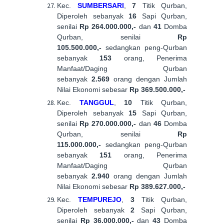
Kec.
SUMBERSARI
,
7
Titik Qurban,
Diperoleh sebanyak
16
Sapi Qurban,
senilai
Rp 264.000.000,-
dan
41
Domba
Qurban, senilai
Rp
105.500.000,-
sedangkan peng-Qurban
sebanyak
153
orang, Penerima
Manfaat/Daging Qurban
sebanyak
2.569
orang dengan Jumlah
Nilai Ekonomi sebesar
Rp 369.500.000,-
Kec.
TANGGUL
,
10
Titik Qurban,
Diperoleh sebanyak
15
Sapi Qurban,
senilai
Rp 270.000.000,-
dan
46
Domba
Qurban, senilai
Rp
115.000.000,-
sedangkan peng-Qurban
sebanyak
151
orang, Penerima
Manfaat/Daging Qurban
sebanyak
2.940
orang dengan Jumlah
Nilai Ekonomi sebesar
Rp 389.627.000,-
Kec.
TEMPUREJO
,
3
Titik Qurban,
Diperoleh sebanyak
2
Sapi Qurban,
senilai
Rp 36.000.000,-
dan
43
Domba