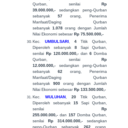
Qurban, senilai
Rp
39.000.000,-
sedangkan peng-Qurban
sebanyak
57
orang, Penerima
Manfaat/Daging Qurban
sebanyak
1.078
orang dengan Jumlah
Nilai Ekonomi sebesar
Rp 75.500.000,-
Kec.
UMBULSARI
,
4
Titik Qurban,
Diperoleh sebanyak
8
Sapi Qurban,
senilai
Rp 120.000.000,-
dan
6
Domba
Qurban, senilai
Rp
12.000.000,-
sedangkan peng-Qurban
sebanyak
62
orang, Penerima
Manfaat/Daging Qurban
sebanyak
900
orang dengan Jumlah
Nilai Ekonomi sebesar
Rp 133.500.000,-
Kec.
WULUHAN
,
20
Titik Qurban,
Diperoleh sebanyak
15
Sapi Qurban,
senilai
Rp
255.000.000,-
dan
157
Domba Qurban,
senilai
Rp 314.000.000,-
sedangkan
peng-Qurban sebanyak
262
orang,