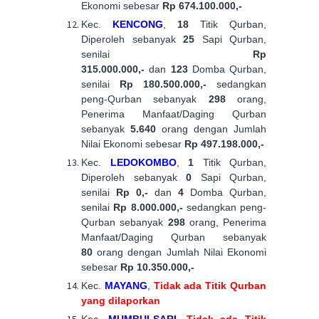
Ekonomi sebesar
Rp 674.100.000,-
Kec.
KENCONG
,
18
Titik Qurban,
Diperoleh sebanyak
25
Sapi Qurban,
senilai
Rp
315.000.000,-
dan
123
Domba Qurban,
senilai
Rp 180.500.000,-
sedangkan
peng-Qurban sebanyak
298
orang,
Penerima Manfaat/Daging Qurban
sebanyak
5.640
orang dengan Jumlah
Nilai Ekonomi sebesar
Rp 497.198.000,-
Kec.
LEDOKOMBO
,
1
Titik Qurban,
Diperoleh sebanyak
0
Sapi Qurban,
senilai
Rp 0,-
dan
4
Domba Qurban,
senilai
Rp
8.0
00.000,-
sedangkan peng-
Qurban sebanyak
298
orang, Penerima
Manfaat/Daging Qurban sebanyak
8
0
orang dengan Jumlah Nilai Ekonomi
sebesar
Rp
10.350
.000,-
Kec.
MAYANG
,
Tidak ada Titik Qurban
yang dilaporkan