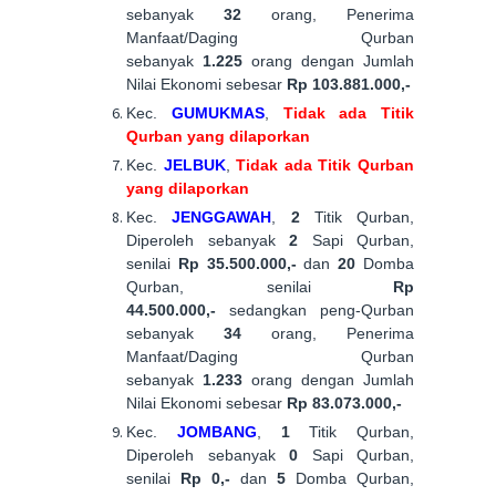
sebanyak
32
orang, Penerima
Manfaat/Daging Qurban
sebanyak
1.225
orang dengan Jumlah
Nilai Ekonomi sebesar
Rp 103.881.000,-
Kec.
GUMUKMAS
,
Tidak ada Titik
Qurban yang dilaporkan
Kec.
JELBUK
,
Tidak ada Titik Qurban
yang dilaporkan
Kec.
JENGGAWAH
,
2
Titik Qurban,
Diperoleh sebanyak
2
Sapi Qurban,
senilai
Rp 35.500.000,-
dan
20
Domba
Qurban, senilai
Rp
44.500.000,-
sedangkan peng-Qurban
sebanyak
34
orang, Penerima
Manfaat/Daging Qurban
sebanyak
1.233
orang dengan Jumlah
Nilai Ekonomi sebesar
Rp 83.073.000,-
Kec.
JOMBANG
,
1
Titik Qurban,
Diperoleh sebanyak
0
Sapi Qurban,
senilai
Rp 0,-
dan
5
Domba Qurban,