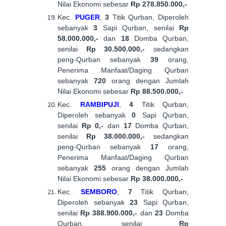
Nilai Ekonomi sebesar
Rp 278.850.000,-
Kec.
PUGER
,
3
Titik Qurban, Diperoleh
sebanyak
3
Sapi Qurban, senilai
Rp
58.000.000,-
dan
18
Domba Qurban,
senilai
Rp 30.500.000,-
sedangkan
peng-Qurban sebanyak
39
orang,
Penerima Manfaat/Daging Qurban
sebanyak
720
orang dengan Jumlah
Nilai Ekonomi sebesar
Rp 88.500.000,-
Kec.
RAMBIPUJI
,
4
Titik Qurban,
Diperoleh sebanyak
0
Sapi Qurban,
senilai
Rp 0,-
dan
17
Domba Qurban,
senilai
Rp 38.000.000,-
sedangkan
peng-Qurban sebanyak
17
orang,
Penerima Manfaat/Daging Qurban
sebanyak
255
orang dengan Jumlah
Nilai Ekonomi sebesar
Rp 38.000.000,-
Kec.
SEMBORO
,
7
Titik Qurban,
Diperoleh sebanyak
23
Sapi Qurban,
senilai
Rp 388.900.000,-
dan
23
Domba
Qurban, senilai
Rp