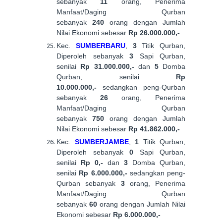
sebanyak
11
orang, Penerima
Manfaat/Daging Qurban
sebanyak
240
orang dengan Jumlah
Nilai Ekonomi sebesar
Rp 26.000.000,-
Kec.
SUMBERBARU
,
3
Titik Qurban,
Diperoleh sebanyak
3
Sapi Qurban,
senilai
Rp 31.000.000,-
dan
5
Domba
Qurban, senilai
Rp
10.000.000,-
sedangkan peng-Qurban
sebanyak
26
orang, Penerima
Manfaat/Daging Qurban
sebanyak
750
orang dengan Jumlah
Nilai Ekonomi sebesar
Rp 41.862.000,-
Kec.
SUMBERJAMBE
,
1
Titik Qurban,
Diperoleh sebanyak
0
Sapi Qurban,
senilai
Rp 0,-
dan
3
Domba Qurban,
senilai
Rp 6.000.000,-
sedangkan peng-
Qurban sebanyak
3
orang, Penerima
Manfaat/Daging Qurban
sebanyak
60
orang dengan Jumlah Nilai
Ekonomi sebesar
Rp 6.000.000,-