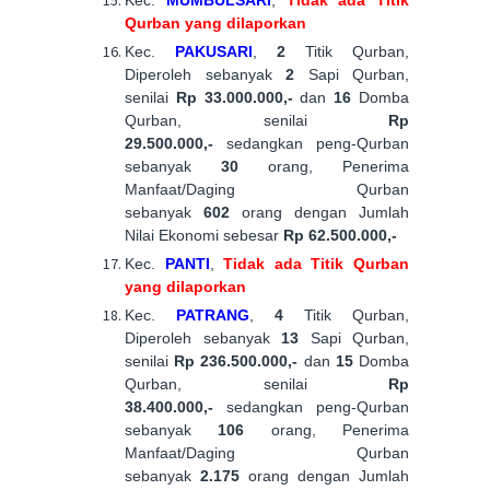
Kec.
MUMBULSARI
,
Tidak ada Titik
Qurban yang dilaporkan
Kec.
PAKUSARI
,
2
Titik Qurban,
Diperoleh sebanyak
2
Sapi Qurban,
senilai
Rp 33.000.000,-
dan
16
Domba
Qurban, senilai
Rp
29.500.000,-
sedangkan peng-Qurban
sebanyak
30
orang, Penerima
Manfaat/Daging Qurban
sebanyak
602
orang dengan Jumlah
Nilai Ekonomi sebesar
Rp 62.500.000,-
Kec.
PANTI
,
Tidak ada Titik Qurban
yang dilaporkan
Kec.
PATRANG
,
4
Titik Qurban,
Diperoleh sebanyak
13
Sapi Qurban,
senilai
Rp 236.500.000,-
dan
15
Domba
Qurban, senilai
Rp
38.400.000,-
sedangkan peng-Qurban
sebanyak
106
orang, Penerima
Manfaat/Daging Qurban
sebanyak
2.175
orang dengan Jumlah