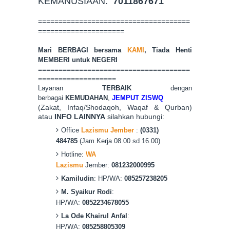
KEMANUSIAAN:
7011867671
=====================================
=====================
Mari BERBAGI bersama
KAMI
, Tiada Hen
ti
MEMBERI untuk NEGERI
=====================================
===================
Layanan
TERBAIK
dengan
berbagai
KEMUDAHAN
,
JEMPUT ZISWQ
(Zakat, Infaq/Shodaqoh, Waqaf & Qurban)
atau
INFO LAINNYA
silahkan hubungi:
Office
Lazismu Jember
:
(0331)
484785
(Jam Kerja 08.00 sd 16.00)
Hotline:
WA
Lazismu
Jember:
081232000995
Kamiludin
: HP/WA:
085257238205
M. Syaikur Rodi
:
HP/WA:
0852234678055
La Ode Khairul Anfal
:
HP/WA:
085258805309