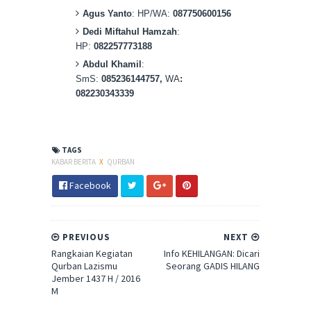
Agus Yanto
: HP/WA:
087750600156
Dedi Miftahul Hamzah
:
HP:
082257773188
Abdul Khamil
:
SmS:
085236144757,
WA
:
082230343339
TAGS
KABAR BERITA
X
QURBAN
Facebook
PREVIOUS
NEXT
Rangkaian Kegiatan
Info KEHILANGAN: Dicari
Qurban Lazismu
Seorang GADIS HILANG
Jember 1437 H / 2016
M