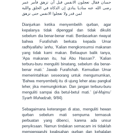
حسان فقال تعجلون الانفس قبل أن تزهق فأمر عمر
رضى الله عنه مناديا ينادي إن الذكاة في الحلق واللبة
لمن قدر ولا تعجلوا الانفس حتى تزهق
Dianjurkan ketika menyembelih qurban, agar
kepalanya tidak dipenggal dan tidak dikuliti
sebelum dia benar-benar mati. Berdasarkan riwayat
bahwa Furafishah berkata kepada Umar
radhiyallahu ‘anhu
, ‘Kalian mengkonsumsi makanan
yang tidak kami makan. Beliaupun balik tanya,
‘Apa makanan itu, hai Abu Hassan?’. ’Kalian
terburu-buru menguliti binatang, sebelum dia benar-
benar mati.’ Jawab Furafishah. Kemudian Umar
memerintahkan seseorang untuk mengumumkan,
’Bahwa menyembelij itu di ujung leher atau pangkal
leher, jika memungkinkan. Dan jangan terburu-buru
menguliti sampai dia betul-betul mati.’ (
al-Majmu’
Syarh Muhadzab
, 9/84).
Sebagaimana keterangan di atas, menguliti hewan
qurban sebelum mati sempurna termasuk
perbuatan yang dibenci, karena ada unsur
penyiksaan. Namun tindakan semacam ini tidaklah
mempengaruhi keabsahan qurban dan kehalalan