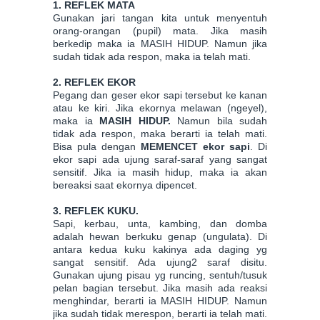
1. REFLEK MATA
Gunakan jari tangan kita untuk menyentuh
orang-orangan (pupil) mata. Jika masih
berkedip maka ia MASIH HIDUP. Namun jika
sudah tidak ada respon, maka ia telah mati.
2. REFLEK EKOR
Pegang dan geser ekor sapi tersebut ke kanan
atau ke kiri. Jika ekornya melawan (ngeyel),
maka ia
MASIH HIDUP.
Namun bila sudah
tidak ada respon, maka berarti ia telah mati.
Bisa pula dengan
MEMENCET ekor sapi
. Di
ekor sapi ada ujung saraf-saraf yang sangat
sensitif. Jika ia masih hidup, maka ia akan
bereaksi saat ekornya dipencet.
3. REFLEK KUKU.
Sapi, kerbau, unta, kambing, dan domba
adalah hewan berkuku genap (ungulata). Di
antara kedua kuku kakinya ada daging yg
sangat sensitif. Ada ujung2 saraf disitu.
Gunakan ujung pisau yg runcing, sentuh/tusuk
pelan bagian tersebut. Jika masih ada reaksi
menghindar, berarti ia MASIH HIDUP. Namun
jika sudah tidak merespon, berarti ia telah mati.