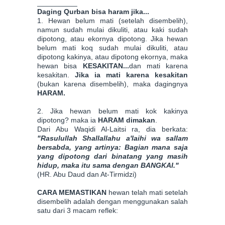
__________
Daging Qurban bisa haram jika...
1. Hewan belum mati (setelah disembelih),
namun sudah mulai dikuliti, atau kaki sudah
dipotong, atau ekornya dipotong. Jika hewan
belum mati koq sudah mulai dikuliti, atau
dipotong kakinya, atau dipotong ekornya, maka
hewan bisa
KESAKITAN...
dan mati karena
kesakitan.
Jika ia mati karena kesakitan
(bukan karena disembelih), maka dagingnya
HARAM.
2. Jika hewan belum mati kok kakinya
dipotong? maka ia
HARAM dimakan
.
Dari Abu Waqidi Al-Laitsi ra, dia berkata:
"Rasulullah Shallallahu a'laihi wa sallam
bersabda, yang artinya: Bagian mana saja
yang dipotong dari binatang yang masih
hidup, maka itu sama dengan BANGKAI."
(HR. Abu Daud dan At-Tirmidzi)
CARA MEMASTIKAN
hewan telah mati setelah
disembelih adalah dengan menggunakan salah
satu dari 3 macam reflek: