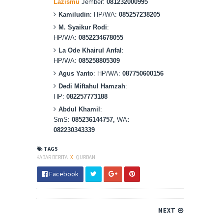
Lazismu
Jember:
081232000995
Kamiludin
: HP/WA:
085257238205
M. Syaikur Rodi
:
HP/WA:
0852234678055
La Ode Khairul Anfal
:
HP/WA:
085258805309
Agus Yanto
: HP/WA:
087750600156
Dedi Miftahul Hamzah
:
HP:
082257773188
Abdul Khamil
:
SmS:
085236144757,
WA
:
082230343339
TAGS
KABAR BERITA
X
QURBAN
Facebook
NEXT