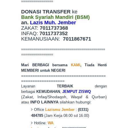
================
DONASI TRANSFER
ke
Bank Syariah Mandiri (BSM)
an.
Lazis Muh. Jember
ZAKAT:
7011737368
INFAQ:
7011737352
KEMANUSIAAN:
7011867671
==========================================
================
Mari BERBAGI bersama
KAMI
, Tiada Hen
ti
MEMBERI untuk NEGERI
=====================================
===================
Layanan
TERBAIK
dengan
berbagai
KEMUDAHAN
,
JEMPUT ZISWQ
(Zakat, Infaq/Shodaqoh, Waqaf & Qurban)
atau
INFO LAINNYA
silahkan hubungi:
Office
Lazismu Jember
:
(0331)
484785
(Jam Kerja 08.00 sd 16.00)
Hotline:
WA