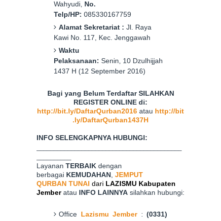
Wahyudi
,
No.
Telp/HP:
085
330167759
Alamat Sekretariat :
Jl.
Raya
K
awi
No.
117
,
Kec. Jenggawah
Waktu
Pelaksanaan:
Senin
,
10 Dzulhijjah
1437 H (
12
September 2016)
Bagi yang Belum Terdaftar SILAHKAN
REGISTER ONLINE di:
http://bit.ly/DaftarQurban2016
atau
http://bit
.ly/DaftarQurban1437H
INFO SELENGKAPNYA HUBUNGI:
__________________________________________
__________
Layanan
TERBAIK
dengan
berbagai
KEMUDAHAN
,
JEMPUT
QURBAN
TUNAI
dari
LAZISMU Kabupaten
Jember
atau
INFO LAINNYA
silahkan hubungi:
Office
Lazismu Jember
:
(0331)