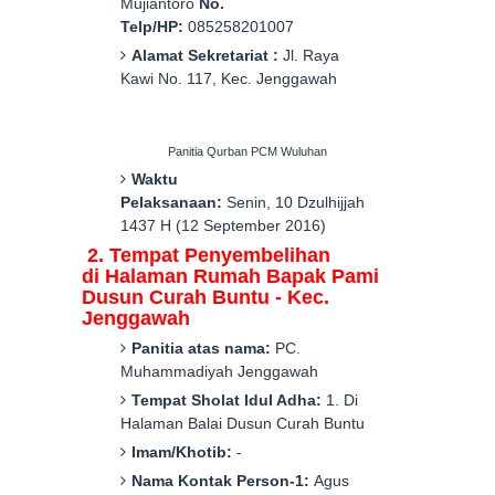
Mujiantoro
No.
Telp/HP:
085258201007
Alamat Sekretariat :
Jl.
Raya
K
awi
No.
117
,
Kec. Jenggawah
Panitia Qurban PCM Wuluhan
Waktu
Pelaksanaan:
Senin
,
10 Dzulhijjah
1437 H (
12
September 2016)
2
. Tempat Penyembelihan
di
Halaman
Rumah Bapak Pami
Dusun Curah Buntu
-
Kec.
Jenggawah
Panitia atas nama:
PC.
Muhammadiyah
Jenggawah
Tempat Sholat Idul Adha:
1. Di
Ha
laman Balai Dusun Curah Buntu
Imam/Khotib:
-
Nama Kontak Person-1:
Agus