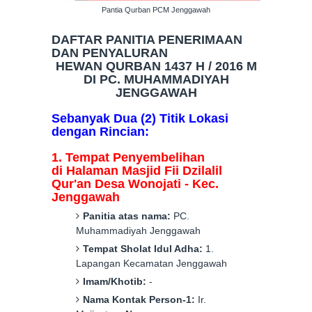
Pantia Qurban PCM Jenggawah
DAFTAR PANITIA PENERIMAAN
DAN
PENYALURAN
HEWAN QURBAN 1437 H / 2016 M
DI PC. MUHAMMADIYAH
JENGGAWAH
Sebanyak
Dua
(
2
) Titik Lokasi
dengan Rincian:
1. Tempat Penyembelihan
di
Halaman
M
asjid Fii Dzilalil
Qur'an
Desa
Wonojati
-
Kec.
Jenggawah
Panitia atas nama:
PC.
Muhammadiyah
Jenggawah
Tempat Sholat Idul Adha:
1.
Lapangan Kecamatan Jenggawah
Imam/Khotib:
-
Nama Kontak Person-1:
Ir.