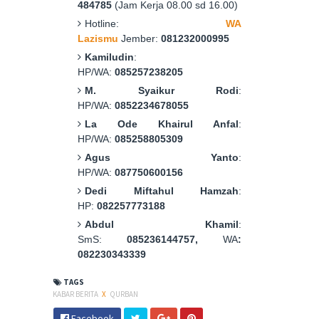
484785
(Jam Kerja 08.00 sd 16.00)
Hotline:
WA
Lazismu
Jember:
081232000995
Kamiludin
:
HP/WA:
085257238205
M. Syaikur Rodi
:
HP/WA:
0852234678055
La Ode Khairul Anfal
:
HP/WA:
085258805309
Agus Yanto
:
HP/WA:
087750600156
Dedi Miftahul Hamzah
:
HP:
082257773188
Abdul Khamil
:
SmS:
085236144757,
WA
:
082230343339
TAGS
KABAR BERITA
X
QURBAN
Facebook