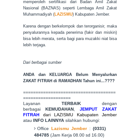
memperoleh sertifikasi dari Badan Amil Zakat
Nasional (BA
ZNAS
) seperti L
em
baga Amil Za
kat
Muhammadiyah (
LAZISMU
) Kabupaten Jember.
K
arena dengan berkelompok
dan
terorganisir,
maka
penyalurannya kepada
penerima (fakir dan miskin)
bisa lebih merata, serta bagi para muzakki niat bisa
lebih terjaga
.
Dari berbagai sumber
ANDA dan KELUARGA Belum Menyalurkan
ZAKAT FITRAH di RA
MADHAN Tah
un ini...????
=====================================
===================
Layanan
TERBAIK
dengan
berbagai
KEMUDAHAN
,
JEMPUT Z
AKAT
FITRAH
dari LAZISMU Kabupaten Jember
atau
INFO LAINNYA
silahkan hubungi:
Office
Lazismu Jember
:
(0331)
484785
(Jam Kerja 08.00 sd 16.00)