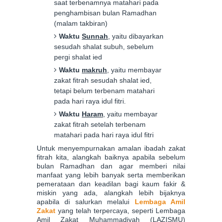
saat terbenamnya matahari pada
penghambisan bulan Ramadhan
(malam takbiran)
Waktu
Sunnah
, yaitu dibayarkan
sesudah shalat subuh, sebelum
pergi shalat ied
Waktu
makruh
, yaitu membayar
zakat fitrah sesudah shalat ied,
tetapi belum terbenam matahari
pada hari raya idul fitri.
Waktu
Haram
, yaitu membayar
zakat fitrah setelah terbenam
matahari pada hari raya idul fitri
Untuk menyempurnakan amalan ibadah zakat
fitrah kita, alangkah baiknya apabila sebelum
bulan Ramadhan dan agar memberi nilai
manfaat yang lebih banyak serta memberikan
pemerataan dan keadilan bagi kaum fakir &
miskin yang ada, alangkah lebih bijaknya
apabila di salurkan melalui
Lembaga Amil
Zakat
yang telah terpercaya, seperti Lembaga
Amil Zakat Muhammadiyah (LAZISMU)