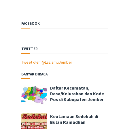
FACEBOOK
TWITTER
Tweet oleh @LazismuJember
BANYAK DIBACA
Daftar Kecamatan,
Desa/Kelurahan dan Kode
Pos di Kabupaten Jember
Keutamaan Sedekah di
Bulan Ramadhan