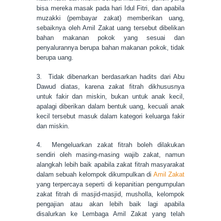
bisa mereka masak pada hari Idul Fitri, dan apabila
muzakki (pembayar zakat) memberikan uang,
sebaiknya oleh Amil Zakat uang tersebut dibelikan
bahan makanan pokok yang sesuai dan
penyalurannya berupa bahan makanan pokok, tidak
berupa uang.
3. Tidak dibenarkan berdasarkan hadits dari Abu
Dawud diatas, karena zakat fitrah dikhususnya
untuk fakir dan miskin, bukan untuk anak kecil,
apalagi diberikan dalam bentuk uang, kecuali anak
kecil tersebut masuk dalam kate
gori keluarga fakir
dan miskin.
4. Mengeluarkan zakat fitrah boleh dilakukan
sendiri
o
leh masing-masing wajib zakat, namun
a
langkah lebih baik apabila zakat fitrah masyarakat
dalam sebuah kelompok di
kumpulkan d
i
Am
il Zakat
yang terpercaya seperti di kepanit
ia
n pen
gum
pulan
zakat fitrah di masjid-masjid, musholla, kelompok
pengajian
atau akan lebih baik lagi apa
bila
disalurkan ke Lembaga Amil Zakat yang telah