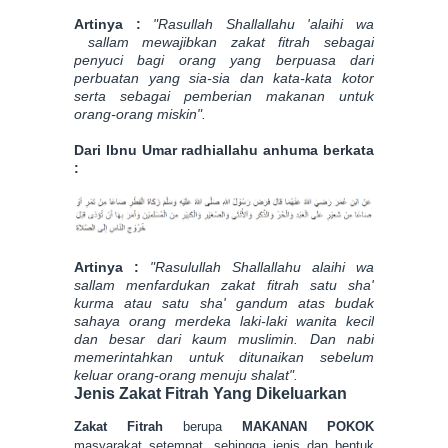
Artinya :
"Rasullah Shallallahu 'alaihi wa
sallam mewajibkan zakat fitrah sebagai
penyuci bagi orang yang berpuasa dari
perbuatan yang sia-sia dan kata-kata kotor
serta sebagai pemberian makanan untuk
orang-orang miskin".
Dari Ibnu Umar radhiallahu anhuma berkata
:
Artinya :
"Rasulullah Shallallahu alaihi wa
sallam menfardukan zakat fitrah satu sha'
kurma atau satu sha' gandum atas budak
sahaya orang merdeka laki-laki wanita kecil
dan besar dari kaum muslimin. Dan nabi
memerintahkan untuk ditunaikan sebelum
keluar orang-orang menuju shalat".
Jenis Zakat Fitrah Yang Di
keluarkan
Zakat Fitrah
berupa
MAKANAN POKOK
masyara
kat setempat, sehingga jenis dan bentuk