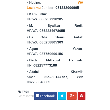
Hotline:
WA
Lazismu
Jember:
081232000995
Kamiludin
:
HP/WA:
085257238205
M. Syaikur Rodi
:
HP/WA:
0852234678055
La Ode Khairul Anfal
:
HP/WA:
085258805309
Agus Yanto
:
HP/WA:
087750600156
Dedi Miftahul Hamzah
:
HP:
082257773188
Abdul Khamil
:
SmS:
085236144757,
WA
:
082230343339
TAGS
Facebook
TANYA JAWAB