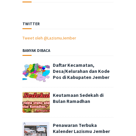
TWITTER
Tweet oleh @LazismuJember
BANYAK DIBACA
Daftar Kecamatan,
Desa/Kelurahan dan Kode
Pos di Kabupaten Jember
Keutamaan Sedekah di
Bulan Ramadhan
Penawaran Terbuka
Kalender Lazismu Jember