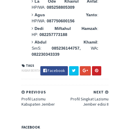
La Ode Khairul Anfal
:
HP/WA:
085258805309
Agus Yanto
:
HP/WA:
087750600156
Dedi Miftahul Hamzah
:
HP:
082257773188
Abdul Khamil
:
SmS:
085236144757,
WA
:
082230343339
TAGS
Facebook
KABAR BERITA
PREVIOUS
NEXT
Profil Lazismu
Profil Singkat Lazismu
Kabupaten Jember
Jember edisi II
FACEBOOK