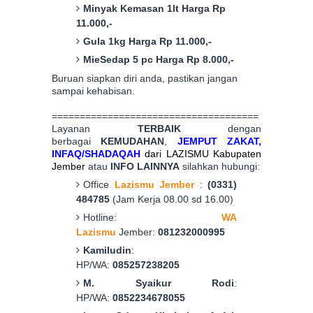
Minyak Kemasan 1lt Harga Rp
11.000,-
Gula 1kg Harga Rp 11.000,-
MieSedap 5 pc Harga Rp 8.000,-
Buruan siapkan diri anda, pastikan jangan
sampai kehabisan.
=====================================
Layanan
TERBAIK
dengan
berbagai
KEMUDAHAN
,
JEMPUT Z
AKAT
,
INFAQ/S
HADAQAH
dari LAZISMU Kabupaten
Jember
atau
INFO LAINNYA
silahkan hubungi:
Office
Lazismu Jember
:
(0331)
484785
(Jam Kerja 08.00 sd 16.00)
Hotline:
WA
Lazismu
Jember:
081232000995
Kamiludin
:
HP/WA:
085257238205
M. Syaikur Rodi
:
HP/WA:
0852234678055