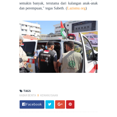
semakin banyak, terutama dari kalangan anak-anak
dan perempuan," tegas Sabeth. (
Lazismu.org
)
TAGS
KABAR BERITA
X
KEMANUSIAAN
Facebook